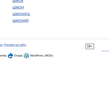
ШМОК
ШМОН
ШМОНАТЬ
ШМОНДЯ
ка
,
Реклама на сайте
18+
omla,
Drupal,
WordPress, MODx.